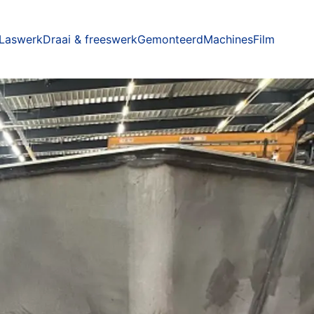
Laswerk
Draai & freeswerk
Gemonteerd
Machines
Film