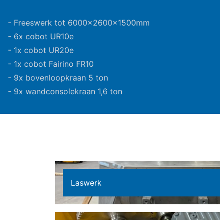
- Freeswerk tot 6000x2600x1500mm
- 6x cobot UR10e
- 1x cobot UR20e
- 1x cobot Fairino FR10
- 9x bovenloopkraan 5 ton
- 9x wandconsolekraan 1,6 ton
Laswerk