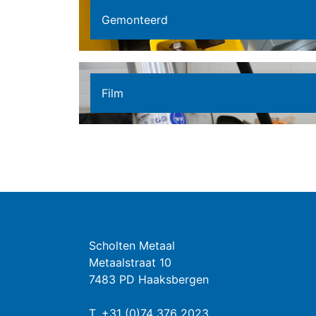
Gemonteerd
Film
Scholten Metaal
Metaalstraat 10
7483 PD Haaksbergen
T.
+31 (0)74 376 2023