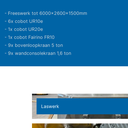
- Freeswerk tot 6000x2600x1500mm
- 6x cobot UR10e
- 1x cobot UR20e
- 1x cobot Fairino FR10
- 9x bovenloopkraan 5 ton
- 9x wandconsolekraan 1,6 ton
Laswerk