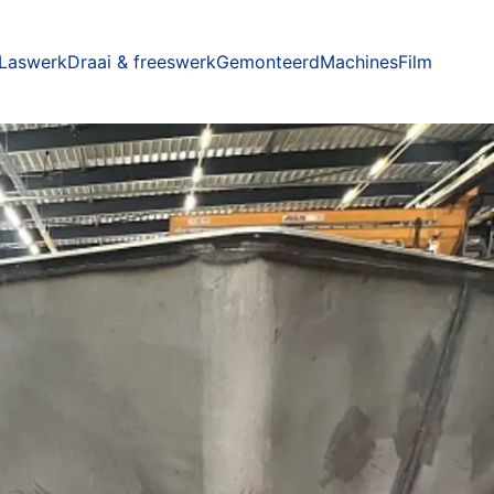
Laswerk
Draai & freeswerk
Gemonteerd
Machines
Film