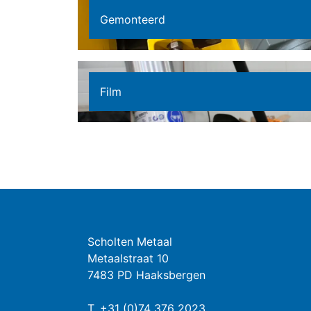
Gemonteerd
Film
Scholten Metaal
Metaalstraat 10
7483 PD Haaksbergen
T.
+31 (0)74 376 2023