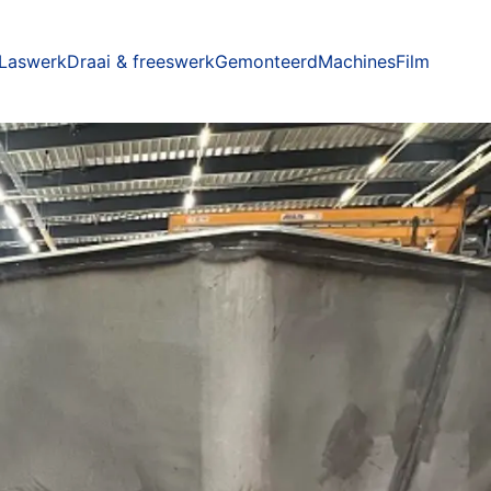
Laswerk
Draai & freeswerk
Gemonteerd
Machines
Film