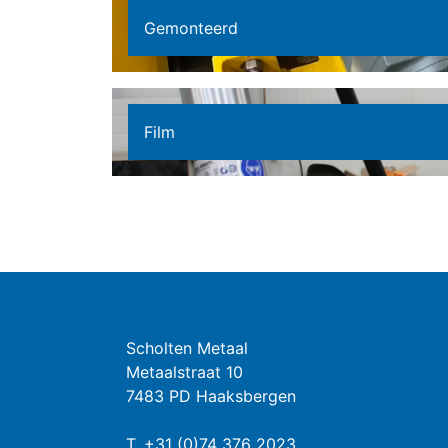
Gemonteerd
Film
Scholten Metaal
Metaalstraat 10
7483 PD Haaksbergen
T.
+31 (0)74 376 2023