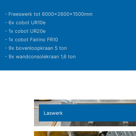
- Freeswerk tot 6000x2600x1500mm
- 6x cobot UR10e
- 1x cobot UR20e
- 1x cobot Fairino FR10
- 9x bovenloopkraan 5 ton
- 9x wandconsolekraan 1,6 ton
Laswerk