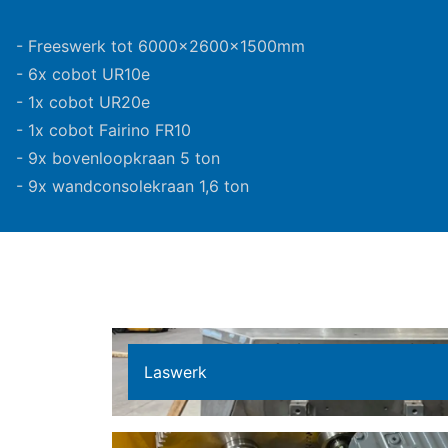
- Freeswerk tot 6000x2600x1500mm
- 6x cobot UR10e
- 1x cobot UR20e
- 1x cobot Fairino FR10
- 9x bovenloopkraan 5 ton
- 9x wandconsolekraan 1,6 ton
Laswerk