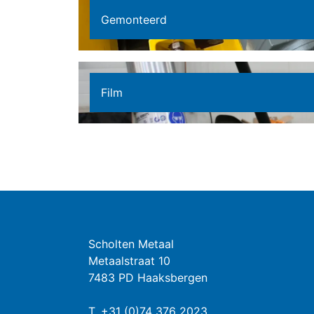
Gemonteerd
Film
Scholten Metaal
Metaalstraat 10
7483 PD Haaksbergen
T.
+31 (0)74 376 2023