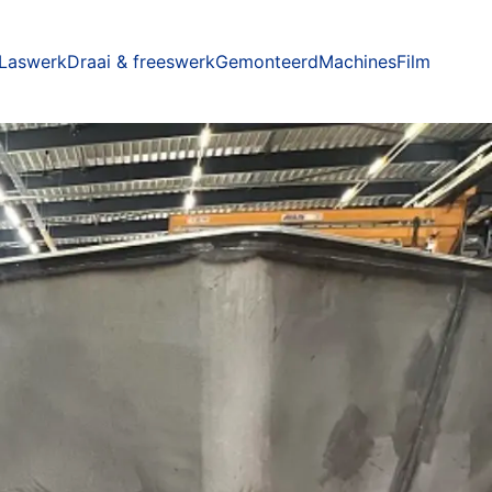
Laswerk
Draai & freeswerk
Gemonteerd
Machines
Film