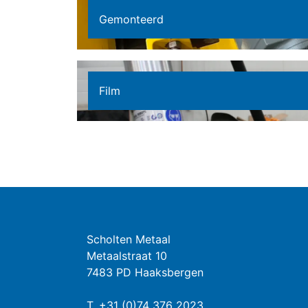
Gemonteerd
Film
Scholten Metaal
Metaalstraat 10
7483 PD Haaksbergen
T.
+31 (0)74 376 2023