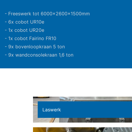
- Freeswerk tot 6000x2600x1500mm
- 6x cobot UR10e
- 1x cobot UR20e
- 1x cobot Fairino FR10
- 9x bovenloopkraan 5 ton
- 9x wandconsolekraan 1,6 ton
Laswerk