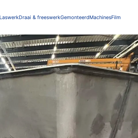
Laswerk
Draai & freeswerk
Gemonteerd
Machines
Film