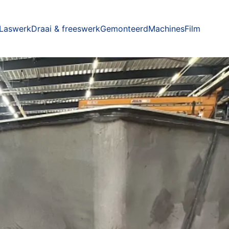
Laswerk
Draai & freeswerk
Gemonteerd
Machines
Film