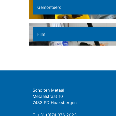
Gemonteerd
Film
Scholten Metaal
Metaalstraat 10
7483 PD Haaksbergen
T.
+31 (0)74 376 2023