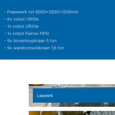
- Freeswerk tot 6000x2600x1500mm
- 6x cobot UR10e
- 1x cobot UR20e
- 1x cobot Fairino FR10
- 9x bovenloopkraan 5 ton
- 9x wandconsolekraan 1,6 ton
Laswerk