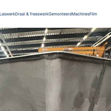
Laswerk
Draai & freeswerk
Gemonteerd
Machines
Film