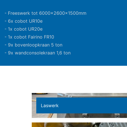
- Freeswerk tot 6000x2600x1500mm
- 6x cobot UR10e
- 1x cobot UR20e
- 1x cobot Fairino FR10
- 9x bovenloopkraan 5 ton
- 9x wandconsolekraan 1,6 ton
Laswerk