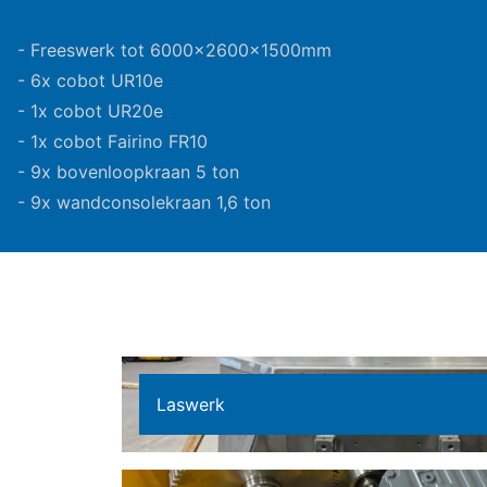
- Freeswerk tot 6000x2600x1500mm
- 6x cobot UR10e
- 1x cobot UR20e
- 1x cobot Fairino FR10
- 9x bovenloopkraan 5 ton
- 9x wandconsolekraan 1,6 ton
Laswerk