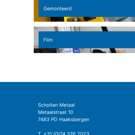
Gemonteerd
Film
Scholten Metaal
Metaalstraat 10
7483 PD Haaksbergen
T.
+31 (0)74 376 2023