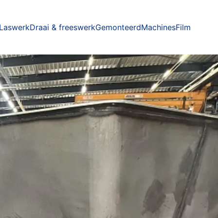
Laswerk
Draai & freeswerk
Gemonteerd
Machines
Film