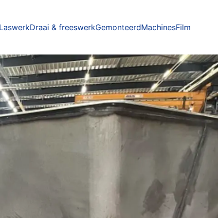
Laswerk
Draai & freeswerk
Gemonteerd
Machines
Film