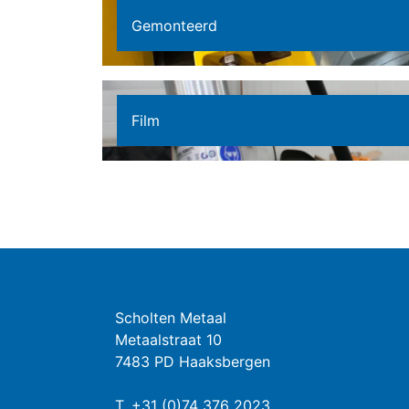
Gemonteerd
Film
Scholten Metaal
Metaalstraat 10
7483 PD Haaksbergen
T.
+31 (0)74 376 2023