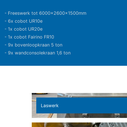
- Freeswerk tot 6000x2600x1500mm
- 6x cobot UR10e
- 1x cobot UR20e
- 1x cobot Fairino FR10
- 9x bovenloopkraan 5 ton
- 9x wandconsolekraan 1,6 ton
Laswerk