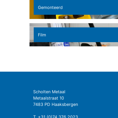
Gemonteerd
Film
Scholten Metaal
Metaalstraat 10
7483 PD Haaksbergen
T.
+31 (0)74 376 2023