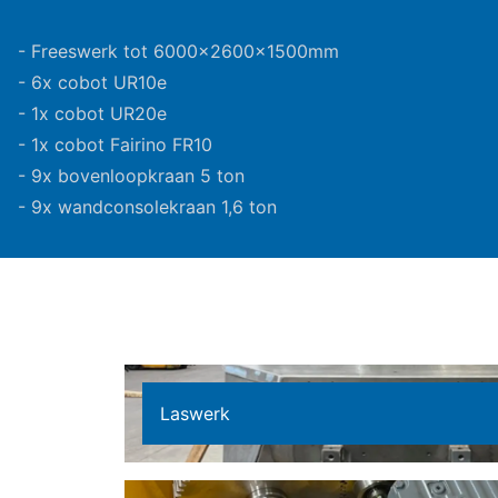
- Freeswerk tot 6000x2600x1500mm
- 6x cobot UR10e
- 1x cobot UR20e
- 1x cobot Fairino FR10
- 9x bovenloopkraan 5 ton
- 9x wandconsolekraan 1,6 ton
Laswerk