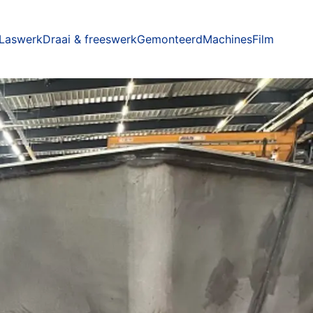
Laswerk
Draai & freeswerk
Gemonteerd
Machines
Film