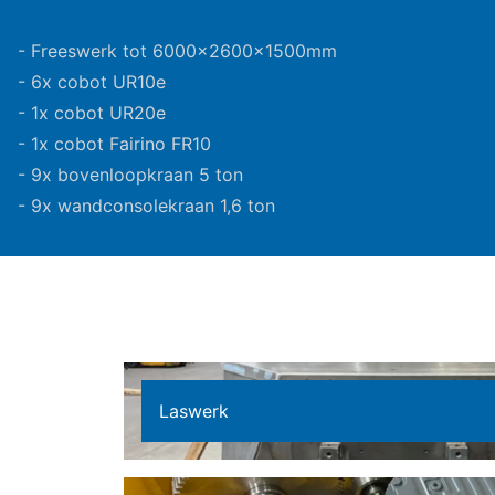
- Freeswerk tot 6000x2600x1500mm
- 6x cobot UR10e
- 1x cobot UR20e
- 1x cobot Fairino FR10
- 9x bovenloopkraan 5 ton
- 9x wandconsolekraan 1,6 ton
Laswerk