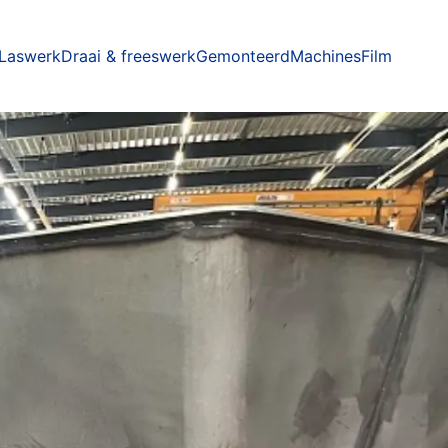
Laswerk
Draai & freeswerk
Gemonteerd
Machines
Film