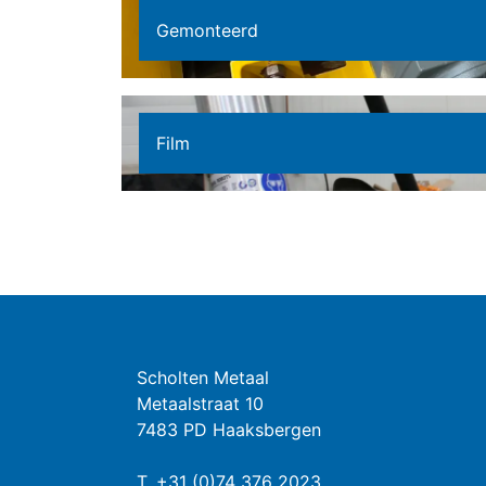
Gemonteerd
Film
Scholten Metaal
Metaalstraat 10
7483 PD Haaksbergen
T.
+31 (0)74 376 2023