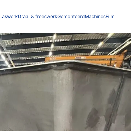
Laswerk
Draai & freeswerk
Gemonteerd
Machines
Film