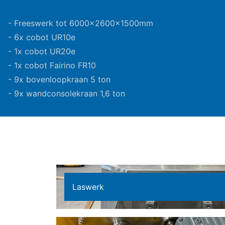
- Freeswerk tot 6000x2600x1500mm
- 6x cobot UR10e
- 1x cobot UR20e
- 1x cobot Fairino FR10
- 9x bovenloopkraan 5 ton
- 9x wandconsolekraan 1,6 ton
Laswerk