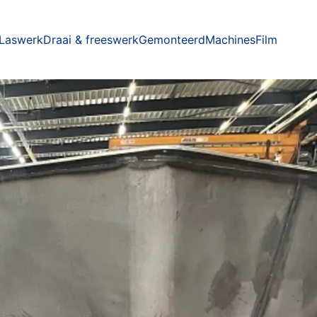
Laswerk
Draai & freeswerk
Gemonteerd
Machines
Film