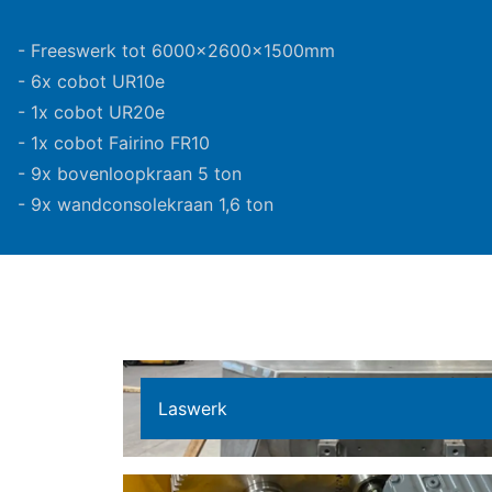
- Freeswerk tot 6000x2600x1500mm
- 6x cobot UR10e
- 1x cobot UR20e
- 1x cobot Fairino FR10
- 9x bovenloopkraan 5 ton
- 9x wandconsolekraan 1,6 ton
Laswerk