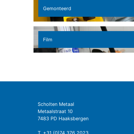
Gemonteerd
Film
Scholten Metaal
Metaalstraat 10
7483 PD Haaksbergen
T.
+31 (0)74 376 2023