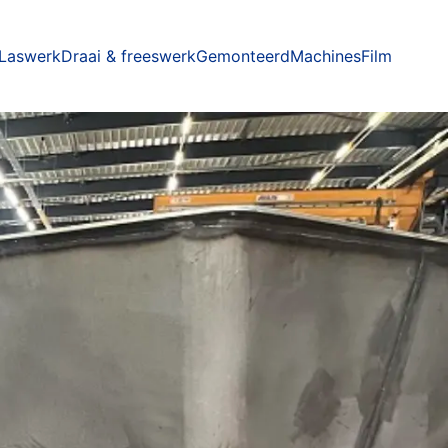
Laswerk
Draai & freeswerk
Gemonteerd
Machines
Film