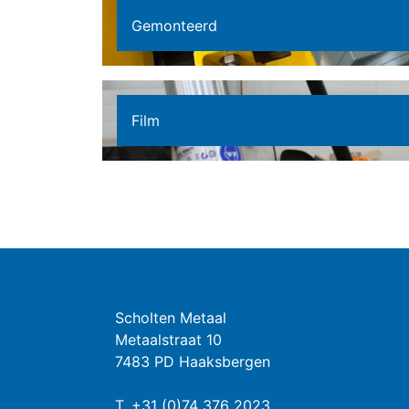
Gemonteerd
Film
Scholten Metaal
Metaalstraat 10
7483 PD Haaksbergen
T.
+31 (0)74 376 2023