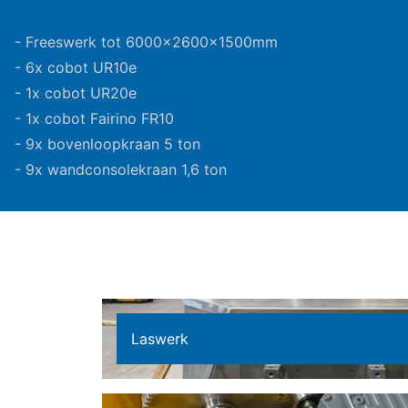
- Freeswerk tot 6000x2600x1500mm
- 6x cobot UR10e
- 1x cobot UR20e
- 1x cobot Fairino FR10
- 9x bovenloopkraan 5 ton
- 9x wandconsolekraan 1,6 ton
Laswerk