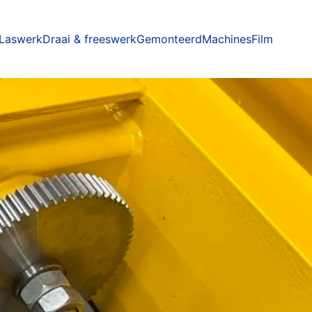
Laswerk
Draai & freeswerk
Gemonteerd
Machines
Film