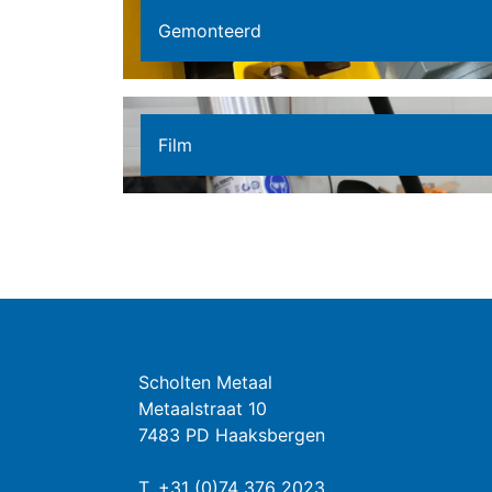
Gemonteerd
Film
Scholten Metaal
Metaalstraat 10
7483 PD Haaksbergen
T.
+31 (0)74 376 2023