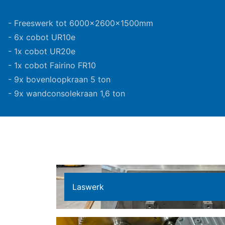
- Freeswerk tot 6000x2600x1500mm
- 6x cobot UR10e
- 1x cobot UR20e
- 1x cobot Fairino FR10
- 9x bovenloopkraan 5 ton
- 9x wandconsolekraan 1,6 ton
Laswerk