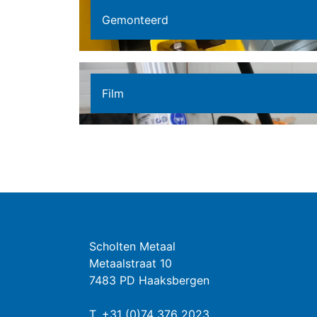
Gemonteerd
Film
Scholten Metaal
Metaalstraat 10
7483 PD Haaksbergen
T.
+31 (0)74 376 2023