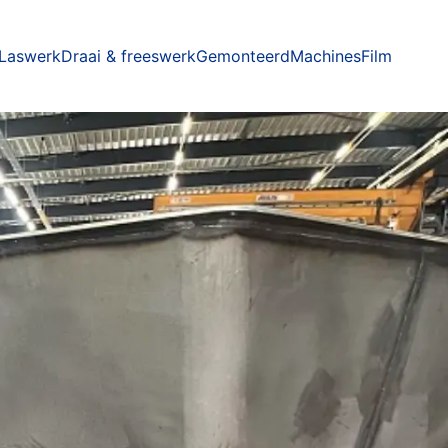
Laswerk
Draai & freeswerk
Gemonteerd
Machines
Film