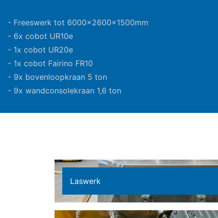
- Freeswerk tot 6000x2600x1500mm
- 6x cobot UR10e
- 1x cobot UR20e
- 1x cobot Fairino FR10
- 9x bovenloopkraan 5 ton
- 9x wandconsolekraan 1,6 ton
Laswerk