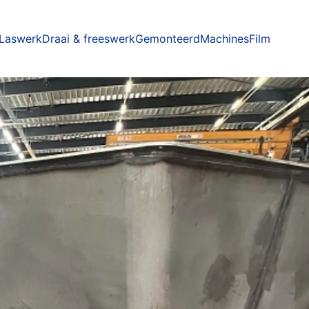
Laswerk
Draai & freeswerk
Gemonteerd
Machines
Film