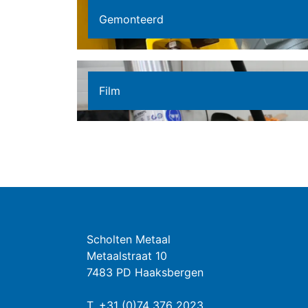
Gemonteerd
Film
Scholten Metaal
Metaalstraat 10
7483 PD Haaksbergen
T.
+31 (0)74 376 2023