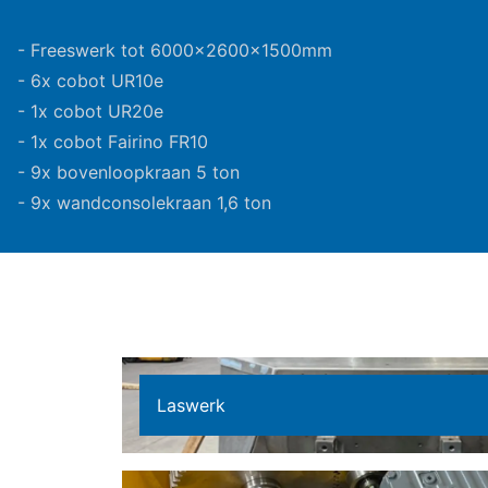
- Freeswerk tot 6000x2600x1500mm
- 6x cobot UR10e
- 1x cobot UR20e
- 1x cobot Fairino FR10
- 9x bovenloopkraan 5 ton
- 9x wandconsolekraan 1,6 ton
Laswerk