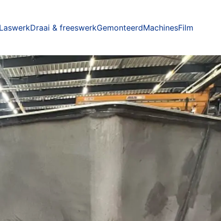
Laswerk
Draai & freeswerk
Gemonteerd
Machines
Film