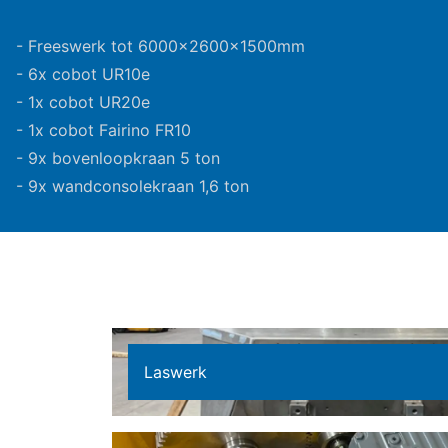
- Freeswerk tot 6000x2600x1500mm
- 6x cobot UR10e
- 1x cobot UR20e
- 1x cobot Fairino FR10
- 9x bovenloopkraan 5 ton
- 9x wandconsolekraan 1,6 ton
Laswerk