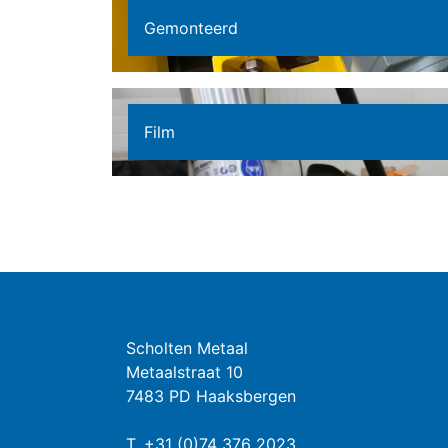
Gemonteerd
Film
Scholten Metaal
Metaalstraat 10
7483 PD Haaksbergen
T.
+31 (0)74 376 2023