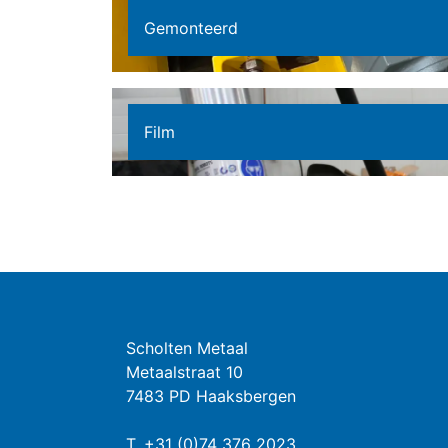
Gemonteerd
Film
Scholten Metaal
Metaalstraat 10
7483 PD Haaksbergen
T.
+31 (0)74 376 2023