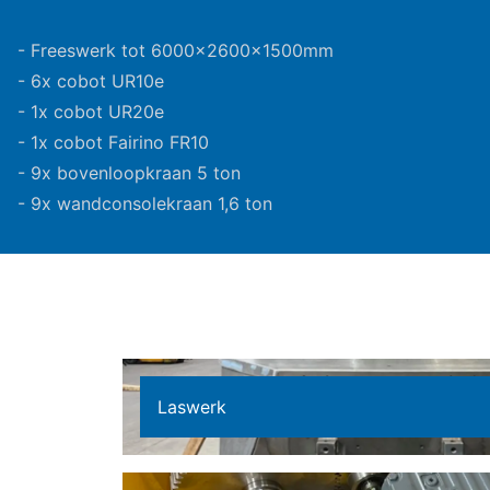
- Freeswerk tot 6000x2600x1500mm
- 6x cobot UR10e
- 1x cobot UR20e
- 1x cobot Fairino FR10
- 9x bovenloopkraan 5 ton
- 9x wandconsolekraan 1,6 ton
Laswerk