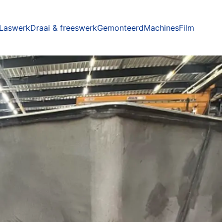
Laswerk
Draai & freeswerk
Gemonteerd
Machines
Film