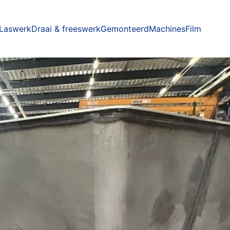
Laswerk
Draai & freeswerk
Gemonteerd
Machines
Film