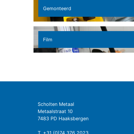
Gemonteerd
Film
Scholten Metaal
Metaalstraat 10
7483 PD Haaksbergen
T.
+31 (0)74 376 2023