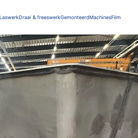
Laswerk
Draai & freeswerk
Gemonteerd
Machines
Film