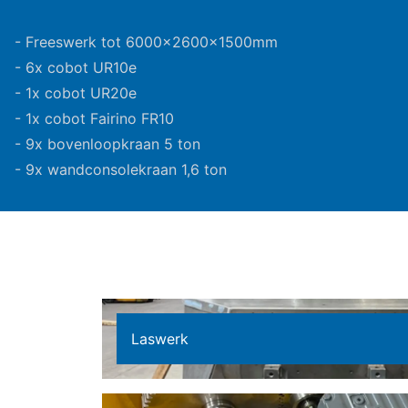
- Freeswerk tot 6000x2600x1500mm
- 6x cobot UR10e
- 1x cobot UR20e
- 1x cobot Fairino FR10
- 9x bovenloopkraan 5 ton
- 9x wandconsolekraan 1,6 ton
Laswerk