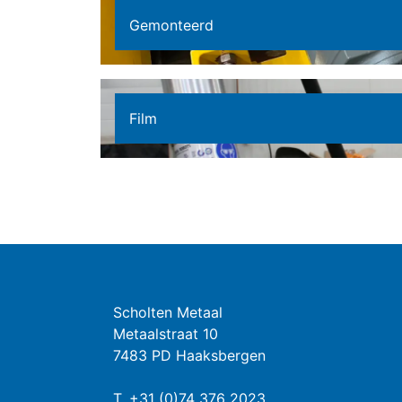
Gemonteerd
Film
Scholten Metaal
Metaalstraat 10
7483 PD Haaksbergen
T.
+31 (0)74 376 2023