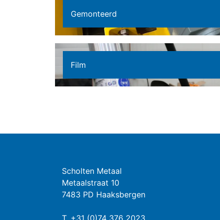
Gemonteerd
Film
Scholten Metaal
Metaalstraat 10
7483 PD Haaksbergen
T.
+31 (0)74 376 2023