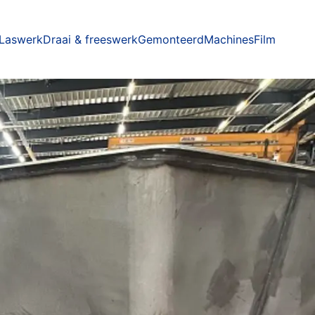
Laswerk
Draai & freeswerk
Gemonteerd
Machines
Film