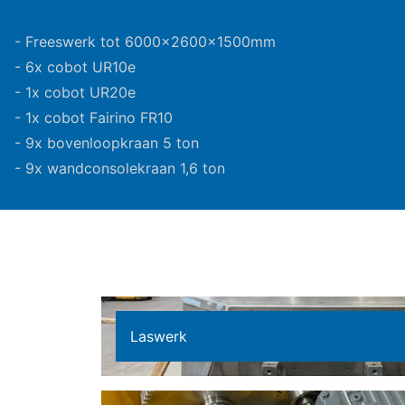
- Freeswerk tot 6000x2600x1500mm
- 6x cobot UR10e
- 1x cobot UR20e
- 1x cobot Fairino FR10
- 9x bovenloopkraan 5 ton
- 9x wandconsolekraan 1,6 ton
Laswerk